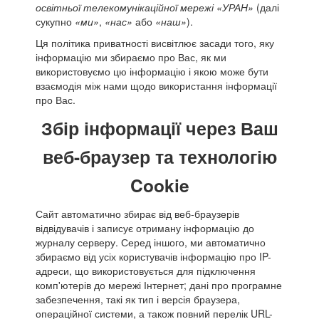
освітньої телекомунікаційної мережі «УРАН»
(далі
сукупно
«ми»
,
«нас»
або
«наш»
).
Ця політика приватності висвітлює засади того, яку
інформацію ми збираємо про Вас, як ми
використовуємо цю інформацію і якою може бути
взаємодія між нами щодо використання інформації
про Вас.
Збір інформації через Ваш
веб-браузер та технологію
Cookie
Сайт автоматично збирає від ​​веб-браузерів
відвідувачів і записує отриману інформацію до
журналу серверу. Серед іншого, ми автоматично
збираємо від усіх користувачів інформацію про IP-
адреси, що використовується для підключення
комп'ютерів до мережі Інтернет; дані про програмне
забезпечення, такі як тип і версія браузера,
операційної системи, а також повний перелік URL-