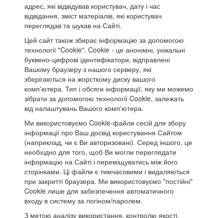
адрес, які відвідував користувач, дату і час
відвідання, зміст матеріалів, які користувач
переглядав та шукав на Сайті.
Цей сайт також збирає інформацію за допомогою
технології "Cookie". Cookie - це анонімні, унікальні
буквено-цифрові ідентифікатори, відправлені
Вашому браузеру з нашого серверу, які
зберігаються на жорсткому диску вашого
комп'ютера. Тип і обсяги інформації, яку ми можемо
зібрати за допомогою технології Cookie, залежать
від налаштувань Вашого комп'ютера.
Ми використовуємо Cookie-файли сесій для збору
інформації про Ваш досвід користування Сайтом
(наприклад, чи є Ви авторизовані). Серед іншого, це
необхідно для того, щоб Ви могли переглядати
інформацію на Сайті і переміщуватись між його
сторінками. Ці файли є тимчасовими і видаляються
при закритті браузера. Ми використовуємо "постійні"
Cookie лише для забезпечення автоматичного
входу в систему за логіном/паролем.
З метою аналізу використання, контролю якості,