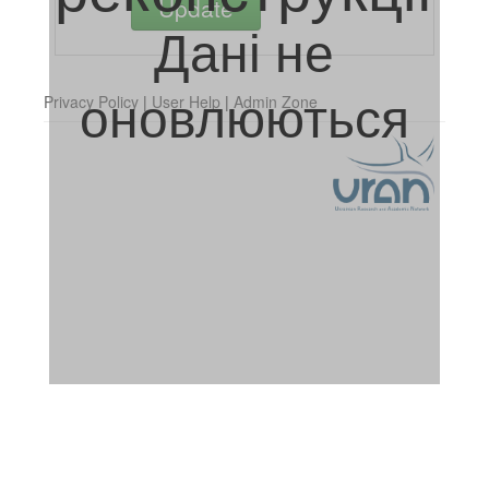
Дані не
оновлюються
Privacy Policy
|
User Help
|
Admin Zone