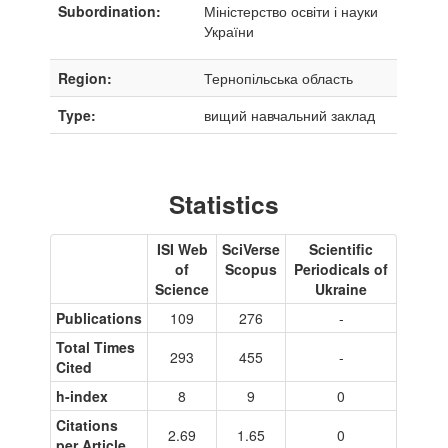
Subordination:
Міністерство освіти і науки
України
Region:
Тернопільська область
Type:
вищий навчальний заклад
Statistics
ISI Web
SciVerse
Scientific
of
Scopus
Periodicals of
Science
Ukraine
Publications
109
276
-
Total Times
293
455
-
Cited
h-index
8
9
0
Citations
2.69
1.65
0
per Article