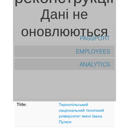
Дані не
оновлюються
PASSPORT
EMPLOYEES
ANALYTICS
Title:
Тернопільський
національний технічний
університет імені Івана
Пулюя